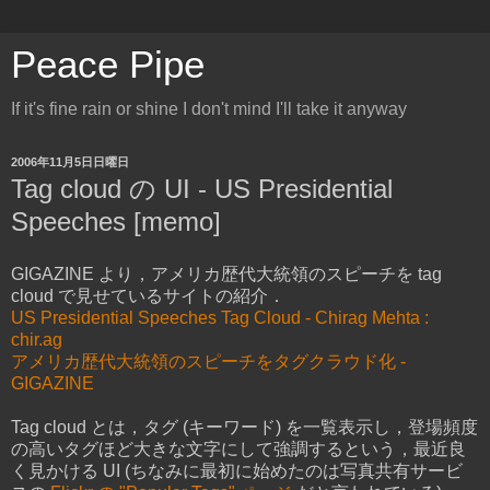
Peace Pipe
If it's fine rain or shine I don't mind I'll take it anyway
2006年11月5日日曜日
Tag cloud の UI - US Presidential
Speeches [memo]
GIGAZINE より，アメリカ歴代大統領のスピーチを tag
cloud で見せているサイトの紹介．
US Presidential Speeches Tag Cloud - Chirag Mehta :
chir.ag
アメリカ歴代大統領のスピーチをタグクラウド化 -
GIGAZINE
Tag cloud とは，タグ (キーワード) を一覧表示し，登場頻度
の高いタグほど大きな文字にして強調するという，最近良
く見かける UI (ちなみに最初に始めたのは写真共有サービ