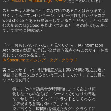
スの
Flickr の "Popular Tags" ページ
だと言われている)．
スピーチは大統領に不可欠な技術であることは言うまでも
無く，さらにプレゼンテーションに一貫性を持たせる為に
word choice もある程度統一していることだろう．さらに歴
代大統領の tag cloud を見比べてみると，その時代を反映し
ていて非常に興味深い．
「へーおもしろいじゃん」と見ていたら，IA (Information
Architect) の浅野 紀予氏が全然違う視点からこのサイトを言
及しているのを発見した．
IA Spectrum: エイジング・タグ・クラウド
実はこのサイトは，利用頻度が最も高い時期が現在に近い
単語ほど明度を上げるという工夫もしており，そこに目を
つけた彼女曰く
特に、その単語集合が時間軸によってあまり変
化しないものならば、ページ上でかなりの陣地
を占領してしまうタグ・クラウドとしてわざわ
ざ表現する意義は薄いでしょう。
逆に言うと、時間軸を備えたタグ・クラウドに