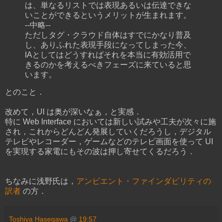
は、単なるリストでは表現あるいは伝達できな
いことができるというメリットが生まれます。
--中略--
ただしタグ・クラウド自体はすでにかなり普及
し、ありふれた表現手段になってしまった今、
IAとしてはどうすればそれを本当に有効活用で
きるのかを考えるべきフェーズに来ていると思
います。
とのこと．
改めて，UI は奥が深いなぁ，と実感．
特に Web Interface においては新しい試みや工夫が次々に施
され，これからどんどん発展していくだろうし，デジタル
テレビやレコーダー，ゲームなどのテレビ画面を使って UI
を実現する家電にもその波は押し寄せてくるだろう．
ちなみに浅野氏は，
アンビエント・ファインダビリティの
訳者
の方．
Toshiya Hasegawa
@
19:57