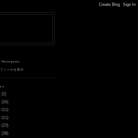
e
a Hasegawa
ロフィールを表示
ves
3
(
2
)
1
(
16
)
0
(
11
)
9
(
11
)
8
(
23
)
7
(
39
)