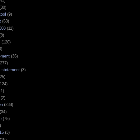
41)
(30)
tool
(9)
t
(63)
008
(11)
(8)
k
(120)
3)
ement
(36)
277)
n-statement
(3)
25)
124)
11)
(2)
on
(238)
(34)
e
(75)
)
15
(3)
218)