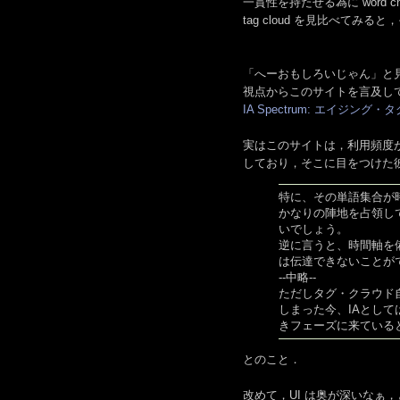
一貫性を持たせる為に word
tag cloud を見比べて
「へーおもしろいじゃん」と見ていたら
視点からこのサイトを言及し
IA Spectrum: エイジング
実はこのサイトは，利用頻度
しており，そこに目をつけた
特に、その単語集合が
かなりの陣地を占領し
いでしょう。
逆に言うと、時間軸を
は伝達できないことが
--中略--
ただしタグ・クラウド
しまった今、IAとし
きフェーズに来ている
とのこと．
改めて，UI は奥が深いなぁ