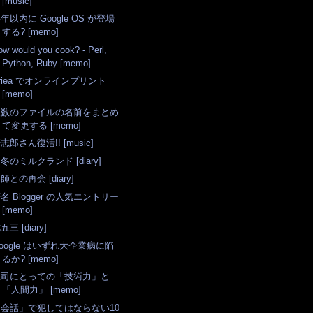
[music]
年以内に Google OS が登場
する? [memo]
ow would you cook? - Perl,
Python, Ruby [memo]
riea でオンラインプリント
[memo]
複数のファイルの名前をまとめ
て変更する [memo]
志郎さん復活!! [music]
冬のミルクランド [diary]
師との再会 [diary]
名 Blogger の人気エントリー
[memo]
五三 [diary]
oogle はいずれ大企業病に陥
るか? [memo]
上司にとっての「技術力」と
「人間力」 [memo]
「会話」で犯してはならない10