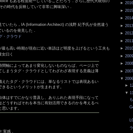
 choice もある程度統一していることだろう．さらに歴代大統領の
►
201
みると，その時代を反映していて非常に興味深い．
►
201
►
201
，IA (Information Architect) の浅野 紀予氏が全然違う
►
201
ているのを発見した．
►
201
・タグ・クラウド
►
201
が最も高い時期が現在に近い単語ほど明度を上げるという工夫も
►
201
彼女曰く
►
200
►
200
時間軸によってあまり変化しないものならば、ページ上で
てしまうタグ・クラウドとしてわざわざ表現する意義は薄
►
200
▼
200
備えたタグ・クラウドには、単なるリストでは表現あるい
►
1
できるというメリットが生まれます。
▼
1
自体はすでにかなり普及し、ありふれた表現手段になって
も
てはどうすればそれを本当に有効活用できるのかを考えるべ
G
と思います。
L
ラ
，と実感．