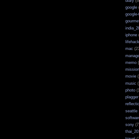
diary
(5
google
google-
gourme
india_2
iphone
lifehac
mac
(2
manag
memo
(
missio
movie
(
music
(
photo
(
plagger
reflecti
seattle
softwar
sony
(7
thai_20
travel
(