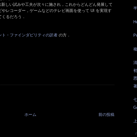
 においては新しい試みや工夫が次々に施され，これからどんどん発展して
半
やレコーダー，ゲームなどのテレビ画面を使って UI を実現す
てくるだろう．
H
ント・ファインダビリティの訳者
の方．
P
清
初
恩
著
七
G
ホーム
前の投稿