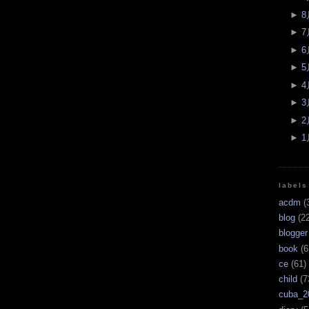
►
8
►
7
►
6
►
5
►
4
►
3
►
2
►
1
labels
acdm
(
blog
(22
blogger
book
(6
ce
(61)
child
(7
cuba_2