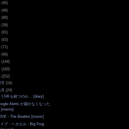
6
(
45
)
5
(
46
)
4
(
90
)
3
(
38
)
2
(
91
)
1
(
43
)
0
(
71
)
9
(
66
)
8
(
144
)
7
(
160
)
6
(
252
)
2月
(
16
)
1月
(
24
)
う5年も経つのか… [diary]
oogle Alerts が届かなくなった
[memo]
OVE - The Beatles [music]
イブ・ヘカエル - Big Frog