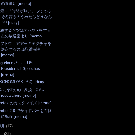
の間違い [memo]
癖 - 「時間が無い」ってそろ
そろ言うのやめたらどうなん
だ? [diary]
殺するヤツはアホや - 松本人
志の放送室より [memo]
ソフトウェアアーキテクチャを
決定するのは品質特性
[memo]
ag cloud の UI - US
Presidential Speeches
[memo]
KONOMIYAKI のろ [diary]
次元を3次元に変換 - CMU
researchers [memo]
irefox のカスタマイズ [memo]
irefox 2.0 でサイドバーを右側
に配置 [memo]
0月
(
17
)
月
(
23
)