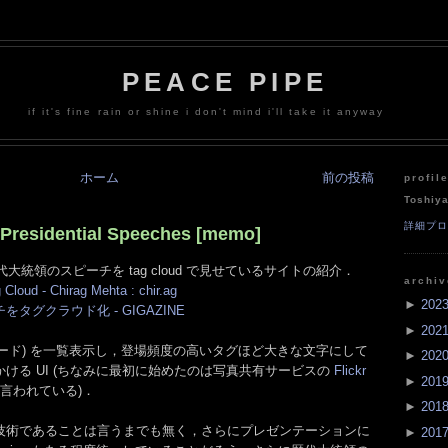
PEACE PIPE
if it's fine rain or shine i don't mind i'll take it anyway
ホーム
前の投稿
profil
Toshiy
詳細プ
 Presidential Speeches [memo]
歴代大統領のスピーチを tag cloud で見せているサイトの紹介．
archi
Cloud - Chirag Mehta : chir.ag
►
202
グクラウド化 - GIGAZINE
►
202
(キーワード) を一覧表示し，登場頻度の高いタグほど大きな文字にして
►
202
ける UI (ちなみに最初に始めたのは写真共有サービスの
Flickr
►
201
言われている)．
►
201
技術であることは言うまでも無く，さらにプレゼンテーションに
►
201