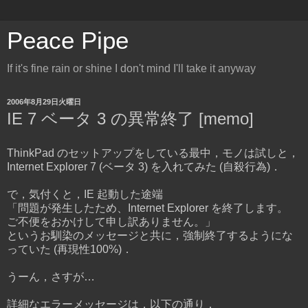
Peace Pipe
If it's fine rain or shine I don't mind I'll take it anyway
2006年8月29日火曜日
IE 7 ベータ 3 の異常終了 [memo]
ThinkPad のセットアップをしている最中，モノは試しと，
Internet Explorer 7 (ベータ 3) を入れてみた (自殺行為)．
で，気付くと，IE 起動した途端
「問題が発生したため、Internet Explorer を終了します。
ご不便をおかけして申し訳ありません。」
というお馴染のメッセージと共に，強制終了するようにな
っていた (再現性100%)．
うーん，さすが…
詳細なエラーメッセージは，以下の通り．