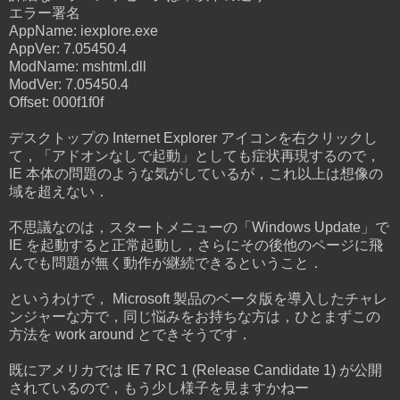
エラー署名
AppName: iexplore.exe
AppVer: 7.05450.4
ModName: mshtml.dll
ModVer: 7.05450.4
Offset: 000f1f0f
デスクトップの Internet Explorer アイコンを右クリックし
て，「アドオンなしで起動」としても症状再現するので，
IE 本体の問題のような気がしているが，これ以上は想像の
域を超えない．
不思議なのは，スタートメニューの「Windows Update」で
IE を起動すると正常起動し，さらにその後他のページに飛
んでも問題が無く動作が継続できるということ．
というわけで， Microsoft 製品のベータ版を導入したチャレ
ンジャーな方で，同じ悩みをお持ちな方は，ひとまずこの
方法を work around とできそうです．
既にアメリカでは IE 7 RC 1 (Release Candidate 1) が公開
されているので，もう少し様子を見ますかねー