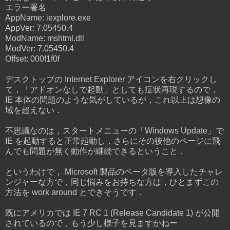
エラー署名
AppName: iexplore.exe
AppVer: 7.05450.4
ModName: mshtml.dll
ModVer: 7.05450.4
Offset: 000f1f0f
デスクトップの Internet Explorer アイコンを右クリックし
て，「アドオンなしで起動」としても症状再現するので，
IE 本体の問題のような気がしているが，これ以上は想像の
域を超えない．
不思議なのは，スタートメニューの「Windows Update」で
IE を起動すると正常起動し，さらにその後他のページに飛
んでも問題が無く動作が継続できるということ．
というわけで， Microsoft 製品のベータ版を導入したチャレ
ンジャーな方で，同じ悩みをお持ちな方は，ひとまずこの
方法を work around とできそうです．
既にアメリカでは IE 7 RC 1 (Release Candidate 1) が公開
されているので，もう少し様子を見ますかねー