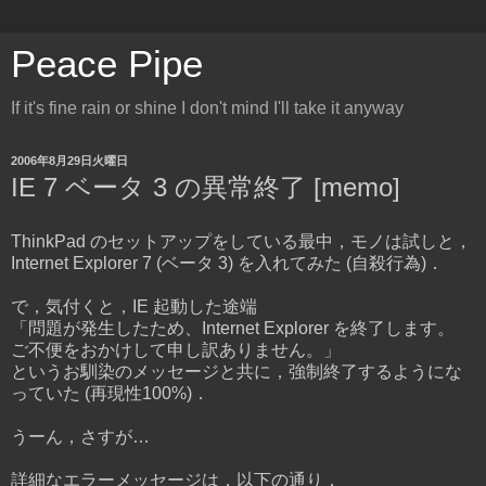
Peace Pipe
If it's fine rain or shine I don't mind I'll take it anyway
2006年8月29日火曜日
IE 7 ベータ 3 の異常終了 [memo]
ThinkPad のセットアップをしている最中，モノは試しと，
Internet Explorer 7 (ベータ 3) を入れてみた (自殺行為)．
で，気付くと，IE 起動した途端
「問題が発生したため、Internet Explorer を終了します。
ご不便をおかけして申し訳ありません。」
というお馴染のメッセージと共に，強制終了するようにな
っていた (再現性100%)．
うーん，さすが…
詳細なエラーメッセージは，以下の通り．