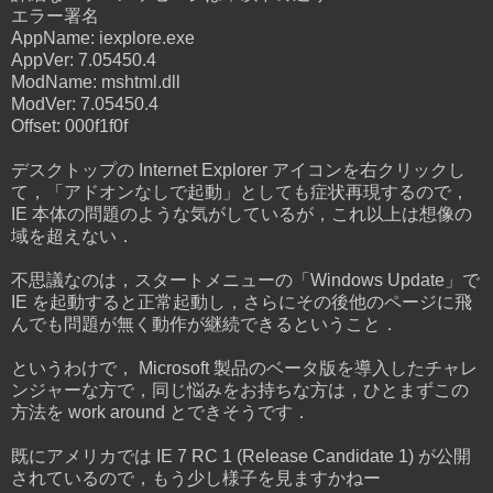
エラー署名
AppName: iexplore.exe
AppVer: 7.05450.4
ModName: mshtml.dll
ModVer: 7.05450.4
Offset: 000f1f0f
デスクトップの Internet Explorer アイコンを右クリックし
て，「アドオンなしで起動」としても症状再現するので，
IE 本体の問題のような気がしているが，これ以上は想像の
域を超えない．
不思議なのは，スタートメニューの「Windows Update」で
IE を起動すると正常起動し，さらにその後他のページに飛
んでも問題が無く動作が継続できるということ．
というわけで， Microsoft 製品のベータ版を導入したチャレ
ンジャーな方で，同じ悩みをお持ちな方は，ひとまずこの
方法を work around とできそうです．
既にアメリカでは IE 7 RC 1 (Release Candidate 1) が公開
されているので，もう少し様子を見ますかねー